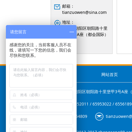
邮箱：
tianzuowen@sina.com
地址：
北京市朝阳区朝阳路十里
请您留言
堡甲3号A座（都会国际）
6B
感谢您的关注，当前客服人员不在
线，请填写一下您的信息，我们会
尽快和您联系。
网站首页
北京市朝阳区朝阳路十里堡甲3号A座（
010-65952011 / 65953022 / 6556189
13910264809
tianzuowen@