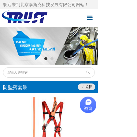
欢迎来到北京泰斯克科技发展有限公司网站！
泰斯克首页
끀
自主品牌
总品牌代理
成功案例
技术支持
ꄙ
下载中心
防坠落套装
返回
ꁣ
泰斯克资讯
人才招聘
关于泰斯克
联系泰斯克