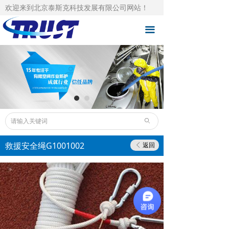
欢迎来到北京泰斯克科技发展有限公司网站！
泰斯克首页
끀
自主品牌
总品牌代理
成功案例
技术支持
ꄙ
下载中心
救援安全绳G1001002
返回
ꁣ
泰斯克资讯
人才招聘
关于泰斯克
联系泰斯克