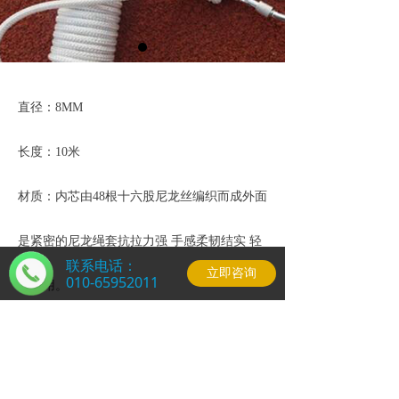
直径：8MM
长度：10米
材质：内芯由48根十六股尼龙丝编织而成外面
是紧密的尼龙绳套抗拉力强 手感柔韧结实 轻
联系电话：
立即咨询
010-65952011
便实用。
用途：登山、消防、攀岩、攀冰、救援、高空
游戏等运动 高空悬挂、吊装、传递作业、户