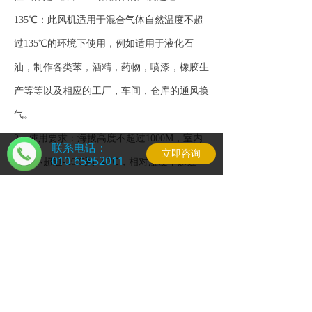
135℃：此风机适用于混合气体自然温度不超
过135℃的环境下使用，例如适用于液化石
油，制作各类苯，酒精，药物，喷漆，橡胶生
产等等以及相应的工厂，车间，仓库的通风换
气。
2、使用要求：海拔高度不超过1000M，室内
联系电话：
立即咨询
010-65952011
温度不超过-20℃到+40℃，相对湿度不超过
90%，自然温度不超过135℃的环境
3、注意：使用前，用手转动风扇，确保该风
机内部的结构与风扇保持一定的距离，以免发
生碰撞；电压和频率必须跟标志牌相符合；使
用时，一旦风扇有强烈的振动和发出异常的声
音，必须切断电源，查找原因；避免机身和开