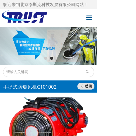
欢迎来到北京泰斯克科技发展有限公司网站！
泰斯克首页
끀
自主品牌
总品牌代理
成功案例
技术支持
ꄙ
下载中心
手提式防爆风机C101002
返回
ꁣ
泰斯克资讯
人才招聘
关于泰斯克
联系泰斯克